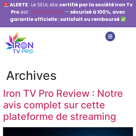
ALERTE
: Le SEUL site
certifié par la société Iron Tv
Pro
est :
irontv4k.com
—
sécurisé à 100%, avec
garantie officielle : satisfait ou remboursé
Archives
Iron TV Pro Review : Notre
avis complet sur cette
plateforme de streaming