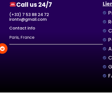
Lie
Call us 24/7
P
(+33) 7 53 88 24 72
irontv@gmail.com
R
Contact info
C
Paris, France
P
A
C
G
F